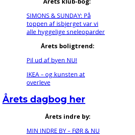
Årets klub-bog:
SIMONS & SUNDAY: På
toppen af isbjerget var vi
alle hyggelige sneleoparder
Årets boligtrend:
Pil ud af byen NU!
IKEA – og kunsten at
overleve
Årets dagbog her
Årets indre by:
MIN INDRE BY – FØR & NU