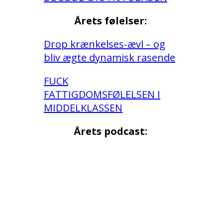
Årets følelser:
Drop krænkelses-ævl – og
bliv ægte dynamisk rasende
FUCK
FATTIGDOMSFØLELSEN I
MIDDELKLASSEN
Årets podcast: