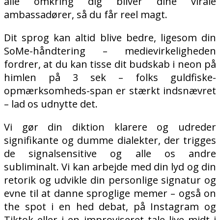
alle omkring dig bliver dine virale
ambassadører, så du får reel magt.
Dit sprog kan altid blive bedre, ligesom din
SoMe-håndtering – medievirkeligheden
fordrer, at du kan tisse dit budskab i neon på
himlen på 3 sek – folks guldfiske-
opmærksomheds-span er stærkt indsnævret
– lad os udnytte det.
Vi gør din diktion klarere og udreder
signifikante og dumme dialekter, der trigges
de signalsensitive og alle os andre
subliminalt. Vi kan arbejde med din lyd og din
retorik og udvikle din personlige signatur og
evne til at danne sproglige memer – også on
the spot i en hed debat, på Instagram og
Tiktok eller i en improviseret tale live midt i