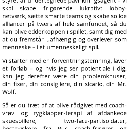
styret af undertegnede påvirkningsagent – vi
skal skabe frigørende lukrativt lobby-
netværk, sætte smarte teams og skabe solide
alliancer på tværs af hele samfundet, så du
kan blive edderkoppen i spillet, samtidig med
at du fremstår uafhængig og overlever som
menneske – i et umenneskeligt spil.
Vi starter med en forventningstemning, laver
et forløb – og hvis jeg ser potientiale i dig,
kan jeg derefter være din problemknuser,
din fixer, din consigliere, din sicario, din Mr.
Wolf.
Så er du træt af at blive rådgivet med coach-
vrøvl og rygklapper-terapi af afdankede
skuespillere, two-face-partisoldater,
hesteviskere fra Ruc, coach-frisører og