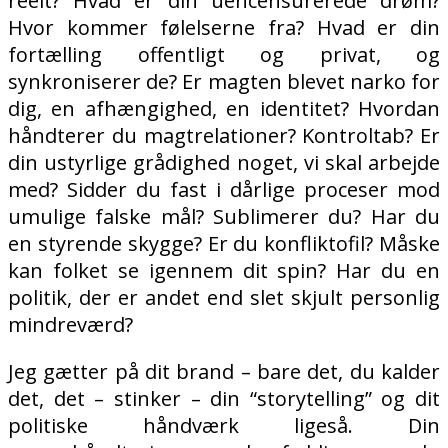
reelt? Hvad er din uencensurerede drøm?
Hvor kommer følelserne fra? Hvad er din
fortælling offentligt og privat, og
synkroniserer de? Er magten blevet narko for
dig, en afhængighed, en identitet? Hvordan
håndterer du magtrelationer? Kontroltab? Er
din ustyrlige grådighed noget, vi skal arbejde
med? Sidder du fast i dårlige proceser mod
umulige falske mål? Sublimerer du? Har du
en styrende skygge? Er du konfliktofil? Måske
kan folket se igennem dit spin? Har du en
politik, der er andet end slet skjult personlig
mindreværd?
Jeg gætter på dit brand – bare det, du kalder
det, det – stinker – din “storytelling” og dit
politiske håndværk ligeså. Din