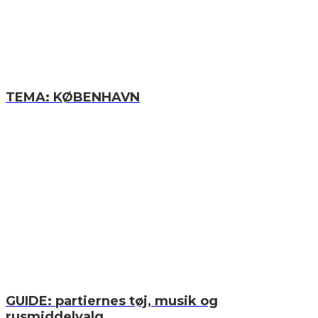
TEMA: KØBENHAVN
GUIDE: partiernes tøj, musik og
rusmiddelvalg