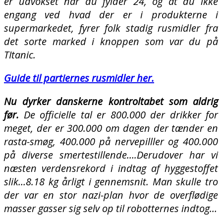
er udvokset når du fylder 24, og at du ikke
engang ved hvad der er i produkterne i
supermarkedet, fyrer folk stadig rusmidler fra
det sorte marked i knoppen som var du på
TItanic.
Guide til partiernes rusmidler her.
Nu dyrker danskerne kontroltabet som aldrig
før.
De officielle tal er 800.000 der drikker for
meget, der er 300.000 om dagen der tænder en
rasta-smøg, 400.000 på nervepilller og 400.000
på diverse smertestillende….Derudover har vi
næsten verdensrekord i indtag af hyggestoffet
slik…8.18 kg årligt i gennemsnit. Man skulle tro
der var en stor nazi-plan hvor de overflødige
masser gasser sig selv op til robotternes indtog…