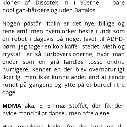
kloner af Discotek In i 90erne – bare
hooligan-hårdere og uden Baffalos.
Nogen påstår ritalin er det nye, billige og
rene amf, men hvem orker heste rundt som
en robot i dagevis på noget lavet til ADHD-
børn. Jeg tager en kop kaffe i stedet. Meth og
crystal er så turboversionerne, hvor man
ender som en grå tandløs tosse endnu
hurtigere. Kender en der blev overnaturligt
liderlig, men ikke kunne andet end at rende
rundt på gangene og lytte på et bordel i tre
dage.
MDMA
aka. E, Emma: Stoffet, der fik den
hvide mand til at danse…men ofte alene.
Hvis musikken kæler for din hud, og du