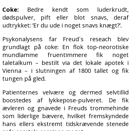
Coke:
Bedre kendt som luderkrudt,
dødspulver, pift eller blot snavs, deraf
udtrykket: ’Er du ude i noget snavs knægt?’.
Psykonalysens far Freud´s reseach blev
grundlagt på coke: En flok top-neorotiske
mundlamme fruentimmere fik noget
taletalkum – bestilt via det lokale apotek i
Vienna – i slutningen af 1800 tallet og fik
tungen på gled.
Patienternes velvære og dermed selvtillid
boostedes af lykkepose-pulveret. De fik
ævleren og gnavede i Freuds trommehinde
som liderlige bævere, hvilket fremskyndede
hans ellers ekstremt tidskrævende stenede