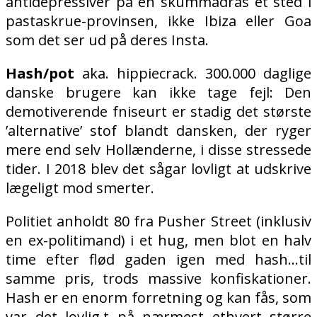
antidepressiver på en skummadras et sted i
pastaskrue-provinsen, ikke Ibiza eller Goa
som det ser ud på deres Insta.
Hash/pot
aka. hippiecrack. 300.000 daglige
danske brugere kan ikke tage fejl: Den
demotiverende fniseurt er stadig det største
’alternative’ stof blandt dansken, der ryger
mere end selv Hollænderne, i disse stressede
tider. I 2018 blev det sågar lovligt at udskrive
lægeligt mod smerter.
Politiet anholdt 80 fra Pusher Street (inklusiv
en ex-politimand) i et hug, men blot en halv
time efter flød gaden igen med hash…til
samme pris, trods massive konfiskationer.
Hash er en enorm forretning og kan fås, som
var det lovlig,t på nærmest ethvert større