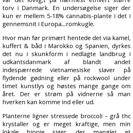
torv i Danmark. En undersøgelse siger der
kun er mellem 5-18% cannabis-plante i det i
gennemsnit i Europa…romkugle.
Hvor man før primært hentede det via kamel,
kuffert & båd i Marokko og Spanien, dyrkes
det nu i skunkform i nedlagte landbrug i
udkantsdanmark af blandt andet
indespærrede vietnamesiske slaver på
flydende gødning eller på rockwool under
timet kunstlys og høstes mange gange om
året. Der er strøm på vidnerne så man
hverken kan komme ind eller ud.
Planterne ligner stressede broccoli – grå thc
krystaller og er meget kraftige, men min
lokale hippie siger, der mangler et