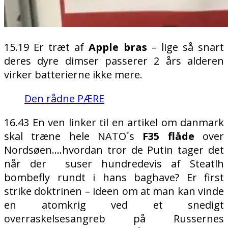
15.19 Er træt af
Apple bras
– lige så snart
deres dyre dimser passerer 2 års alderen
virker batterierne ikke mere.
Den rådne PÆRE
16.43 En ven linker til en artikel om danmark
skal træne hele NATO´s
F35 flåde
over
Nordsøen….hvordan tror de Putin tager det
når der
suser hundredevis af Steatlh
bombefly rundt i hans baghave? Er first
strike doktrinen – ideen om at man kan vinde
en atomkrig ved et snedigt
overraskelsesangreb på Russernes