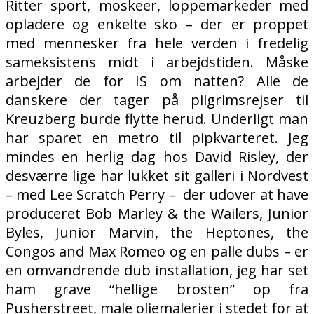
Ritter sport, moskeer, loppemarkeder med
opladere og enkelte sko – der er proppet
med mennesker fra hele verden i fredelig
sameksistens midt i arbejdstiden. Måske
arbejder de for IS om natten? Alle de
danskere der tager på pilgrimsrejser til
Kreuzberg burde flytte herud. Underligt man
har sparet en metro til pipkvarteret. Jeg
mindes en herlig dag hos David Risley, der
desværre lige har lukket sit galleri i Nordvest
– med Lee Scratch Perry – der udover at have
produceret Bob Marley & the Wailers, Junior
Byles, Junior Marvin, the Heptones, the
Congos and Max Romeo og en palle dubs – er
en omvandrende dub installation, jeg har set
ham grave “hellige brosten” op fra
Pusherstreet, male oliemalerier i stedet for at