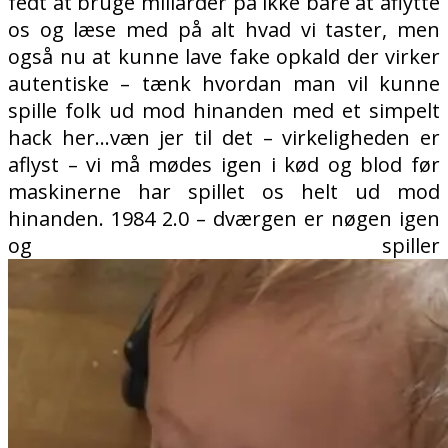
fedt at bruge millarder på ikke bare at aflytte
os og læse med på alt hvad vi taster, men
også nu at kunne lave fake opkald der virker
autentiske – tænk hvordan man vil kunne
spille folk ud mod hinanden med et simpelt
hack her…væn jer til det – virkeligheden er
aflyst – vi må mødes igen i kød og blod før
maskinerne har spillet os helt ud mod
hinanden. 1984 2.0 – dværgen er nøgen igen
og spiller