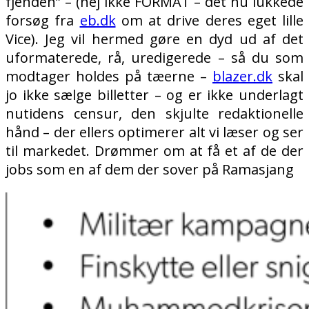
fjenden” – (nej ikke FORMAT – det nu lukkede
forsøg fra
eb.dk
om at drive deres eget lille
Vice). Jeg vil hermed gøre en dyd ud af det
uformaterede, rå, uredigerede – så du som
modtager holdes på tæerne –
blazer.dk
skal
jo ikke sælge billetter – og er ikke underlagt
nutidens censur, den skjulte redaktionelle
hånd – der ellers optimerer alt vi læser og ser
til markedet. Drømmer om at få et af de der
jobs som en af dem der sover på Ramasjang