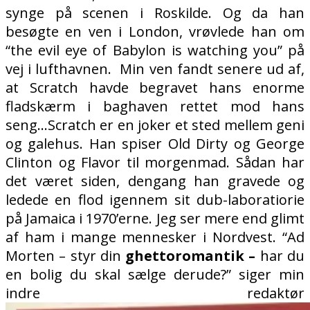
synge på scenen i Roskilde. Og da han
besøgte en ven i London, vrøvlede han om
“the evil eye of Babylon is watching you” på
vej i lufthavnen.
Min ven fandt senere ud af,
at Scratch havde begravet hans enorme
fladskærm i baghaven rettet mod hans
seng…Scratch er en joker et sted mellem geni
og galehus. Han spiser Old Dirty og George
Clinton og Flavor til morgenmad. Sådan har
det været siden, dengang han gravede og
ledede en flod igennem sit dub-laboratiorie
på Jamaica i 1970’erne. Jeg ser mere end glimt
af ham i mange mennesker i Nordvest. “Ad
Morten – styr din
ghettoromantik –
har du
en bolig du skal sælge derude?” siger min
indre redaktør