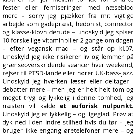
fester eller ferniseringer med næseblod
mere – sorry jeg pjækker fra mit vigtige
arbejde som gadepræst, hedonist, connector
og klasse-klovn derude – undskyld jeg spiser
10 forskellige vitaminpiller 2 gange om dagen
– efter vegansk mad – og står op kl.07.
Undskyld jeg ikke risikerer liv og lemmer på
grænseoverskridende seancer hver weekend,
rejser til PTSD-lande eller hører UK-bass-jazz.
Undskyld jeg hverken læser eller deltager i
debatter mere – men jeg er helt helt tom og
meget tryg og lykkelig i denne tomhed, jeg
næsten vil kalde
et euforisk nulpunkt.
Undskyld jeg er lykkelig – og ligeglad. Prøv at
dyk ned i den indre stilhed hvis du tør – jeg
bruger ikke engang øretelefoner mere – og