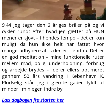
9.44 Jeg tager den 2 åriges briller på og vi
cykler rundt efter hvad jeg gætter på HUN
mener er sjovt – i hendes tempo – det er kun
muligt da hun ikke helt har fattet hvor
mange udbydere af is der er – endnu. Det er
en god meditation – mine funktionelle ruter
mellem mad, bolig, underholdning, forbrug
og arbejde brydes –
de er ellers optimeret
gennem 50 års vandring i København K.
Pludselig står jeg i glemte gader fyldt af
minder i min egen indre by.
Læs dagbogen fra starten her