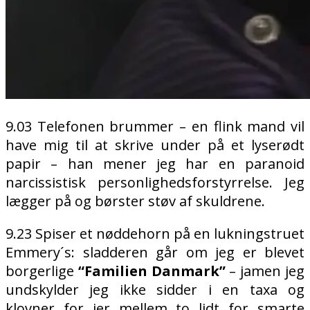
9.03 Telefonen brummer – en flink mand vil
have mig til at skrive under på et lyserødt
papir – han mener jeg har en paranoid
narcissistisk personlighedsforstyrrelse. Jeg
lægger på og børster støv af skuldrene.
9.23 Spiser et nøddehorn på en lukningstruet
Emmery´s: sladderen går om jeg er blevet
borgerlige
“Familien Danmark”
– jamen jeg
undskylder jeg ikke sidder i en taxa og
klovner for jer mellem to lidt for smarte