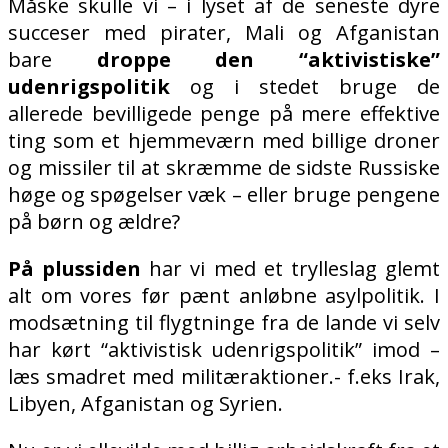
Måske skulle vi – i lyset af de seneste dyre
succeser med pirater, Mali og Afganistan
bare
droppe den “aktivistiske”
udenrigspolitik
og i stedet bruge de
allerede bevilligede penge på mere effektive
ting som et hjemmeværn med billige droner
og missiler til at skræmme de sidste Russiske
høge og spøgelser væk – eller bruge pengene
på børn og ældre?
På plussiden
har vi med et trylleslag glemt
alt om vores før pænt anløbne asylpolitik. I
modsætning til flygtninge fra de lande vi selv
har kørt “aktivistisk udenrigspolitik” imod –
læs smadret med militæraktioner.- f.eks Irak,
Libyen, Afganistan og Syrien.