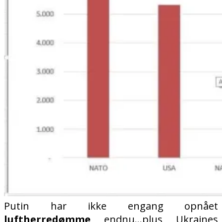
Putin har ikke engang opnået
luftherredømme
endnu…plus Ukraines