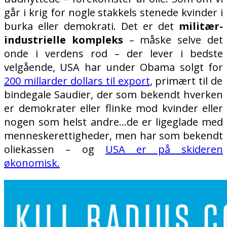
går i krig for nogle stakkels stenede kvinder i
burka eller demokrati. Det er det
militær-
industrielle kompleks
– måske selve det
onde i verdens rod – der lever i bedste
velgående, USA har under Obama solgt for
200 millarder dollars til export
, primært til de
bindegale Saudier, der som bekendt hverken
er demokrater eller flinke mod kvinder eller
nogen som helst andre…de er ligeglade med
menneskerettigheder, men har som bekendt
oliekassen – og
USA er på skideren
økonomisk.