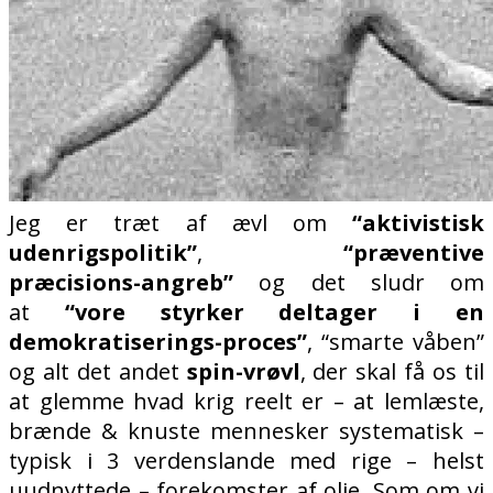
Jeg er træt af ævl om
“aktivistisk
udenrigspolitik”
,
“præventive
præcisions-angreb”
og det sludr om
at
“vore styrker deltager i en
demokratiserings-proces”
, “smarte våben”
og alt det andet
spin-vrøvl
, der skal få os til
at glemme hvad krig reelt er – at lemlæste,
brænde & knuste mennesker systematisk –
typisk i 3 verdenslande med rige – helst
uudnyttede – forekomster af olie. Som om vi