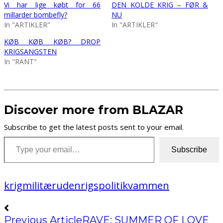
Vi har lige købt for 66
DEN KOLDE KRIG – FØR &
millarder bombefly?
NU
In "ARTIKLER"
In "ARTIKLER"
KØB KØB KØB? DROP
KRIGSANGSTEN
In "RANT"
Discover more from BLAZAR
Subscribe to get the latest posts sent to your email.
Type your email…
Subscribe
krig
militær
udenrigspolitik
vammen
Previous Article
RAVE: SUMMER OF LOVE