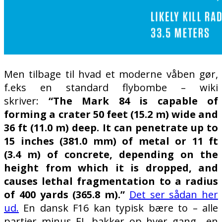
Men tilbage til hvad et moderne våben gør,
f.eks en standard flybombe – wiki
skriver:
“The Mark 84 is capable of
forming a crater 50 feet (15.2 m) wide and
36 ft (11.0 m) deep. It can penetrate up to
15 inches (381.0 mm) of metal or 11 ft
(3.4 m) of concrete, depending on the
height from which it is dropped, and
causes lethal fragmentation to a radius
of 400 yards (365.8 m).”
Det ser sådan her
ud.
En dansk F16 kan typisk bære to – alle
partier minus EL bakker op hver gang….en