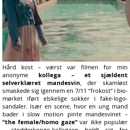
Hård kost – værst var filmen for min
anonyme
kollega – et sjældent
selverklæret mandesvin
, der skamløst
smaskede sig igennem en 7/11 “frokost” i bio-
mørket iført elskelige sokker i fake-logo-
sandaler. Især en scene, hvor en ung mand
bader i slow motion pinte mandesvinet –
”the female/homo gaze”
var ikke populær
– stodderkonge-kollegaen holdt sig for