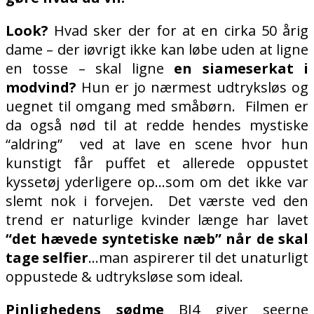
Look?
Hvad sker der for at en cirka 50 årig
dame – der iøvrigt ikke kan løbe uden at ligne
en tosse – skal ligne
en siameserkat i
modvind?
Hun er jo nærmest udtryksløs og
uegnet til omgang med småbørn.
Filmen er
da også nød til at redde hendes mystiske
“aldring” ved at lave en scene hvor hun
kunstigt får puffet et allerede oppustet
kyssetøj yderligere op…som om det ikke var
slemt nok i forvejen.
Det værste ved den
trend er naturlige kvinder længe har lavet
“det hævede syntetiske næb” når de skal
tage selfier
…man aspirerer til det unaturligt
oppustede & udtryksløse som ideal.
Pinlighedens sødme
BJ4 giver seerne