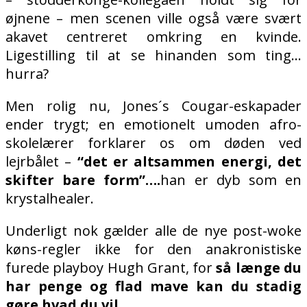
øjnene – men scenen ville også være svært
akavet centreret omkring en kvinde.
Ligestilling til at se hinanden som ting…
hurra?
Men rolig nu, Jones´s Cougar-eskapader
ender trygt; en emotionelt umoden afro-
skolelærer forklarer os om døden ved
lejrbålet –
“det er altsammen energi, det
skifter bare form”….
han er dyb som en
krystalhealer.
Underligt nok gælder alle de nye post-woke
køns-regler ikke for den anakronistiske
furede playboy Hugh Grant, for
så længe du
har penge og flad mave kan du stadig
gøre hvad du vil.