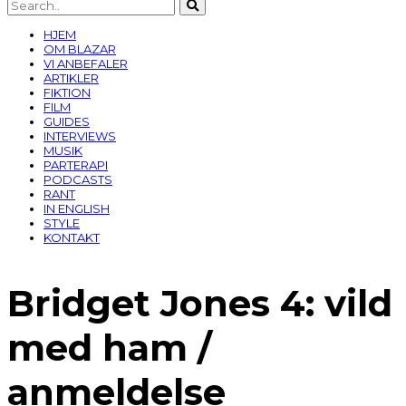
HJEM
OM BLAZAR
VI ANBEFALER
ARTIKLER
FIKTION
FILM
GUIDES
INTERVIEWS
MUSIK
PARTERAPI
PODCASTS
RANT
IN ENGLISH
STYLE
KONTAKT
Bridget Jones 4: vild
med ham /
anmeldelse