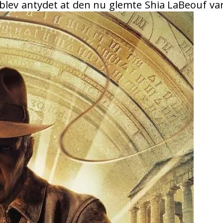
blev antydet at den nu glemte Shia LaBeouf va