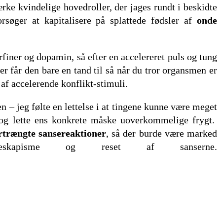
ke kvindelige hovedroller, der jages rundt i beskidte
rsøger at kapitalisere på splattede fødsler af
onde
rfiner og dopamin, så efter en accelereret puls og tung
her får den bare en tand til så når du tror organsmen er
af accelerende konflikt-stimuli.
n – jeg følte en lettelse i at tingene kunne være meget
e og lette ens konkrete måske uoverkommelige frygt.
ortrængte sansereaktioner
, så der burde være marked
kapisme og reset af sanserne.