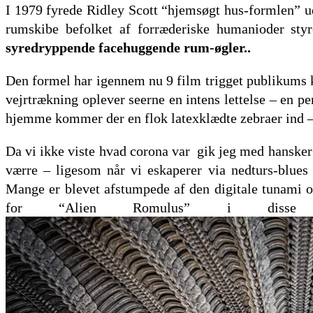
I 1979 fyrede Ridley Scott “hjemsøgt hus-formlen” ud
rumskibe befolket af forræderiske humanioder styre
syredryppende facehuggende rum-øgler..
Den formel har igennem nu 9 film trigget publikums k
vejrtrækning oplever seerne en intens lettelse – en 
hjemme kommer der en flok latexklædte zebraer ind – d
Da vi ikke viste hvad corona var gik jeg med hansker o
værre – ligesom når vi eskaperer via nedturs-blues 
Mange
er blevet afstumpede af den digitale tunami 
for “Alien Romulus” i disse 