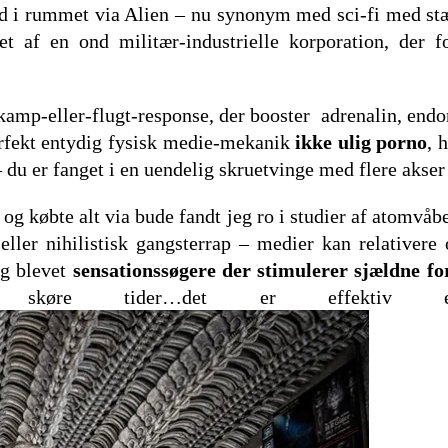
 i rummet via Alien – nu synonym med sci-fi med stær
t af en ond militær-industrielle korporation, der fo
amp-eller-flugt-response, der booster
adrenalin, endo
perfekt entydig fysisk medie-mekanik
ikke ulig porno
, 
u er fanget i en uendelig skruetvinge med flere akser 
g købte alt via bude fandt jeg ro i studier af atomvåbe
eller nihilistisk gangsterrap – medier kan relativer
og blevet
sensationssøgere der stimulerer sjældne f
skøre tider…det er effektiv es