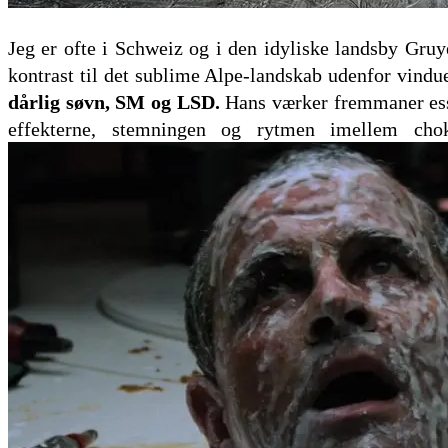
Jeg er ofte i Schweiz og i den idyliske landsby Gru
kontrast til det sublime Alpe-landskab udenfor vindu
dårlig søvn, SM og LSD.
Hans værker fremmaner essen
effekterne, stemningen og rytmen imellem cho