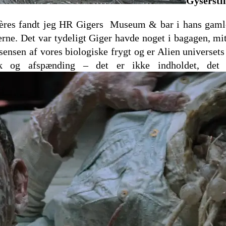
Gyserstil
yères fandt jeg HR Gigers
Museum & bar i hans gamle 
erne. Det var tydeligt Giger havde noget i bagagen, mi
sen af vores biologiske frygt og er Alien universets 
k og afspænding – det er ikke indholdet, det e