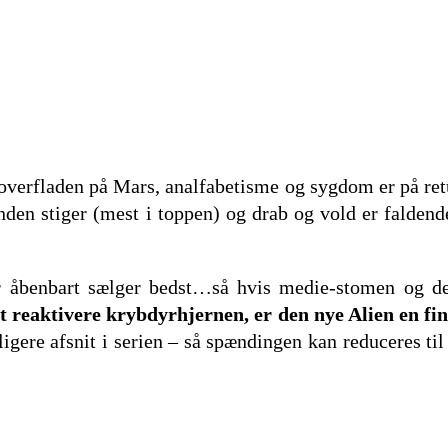
r overfladen på Mars, analfabetisme og sygdom er på retu
nden stiger (mest i toppen) og drab og vold er faldend
der åbenbart sælger bedst…så hvis medie-stomen og de
t reaktivere krybdyrhjernen, er den nye Alien en fin
dligere afsnit i serien – så spændingen kan reduceres t