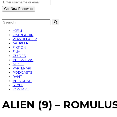
HJEM
OM BLAZAR
VI ANBEFALER
ARTIKLER
FIKTION
FILM
GUIDES
INTERVIEWS
MUSIK
PARTERAPI
PODCASTS
RANT
IN ENGLISH
STYLE
KONTAKT
ALIEN (9) – ROMULU