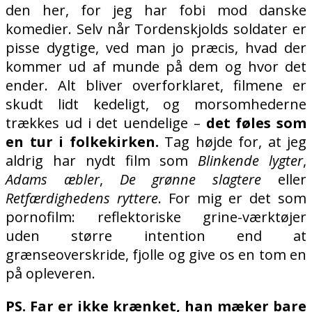
den her, for jeg har fobi mod danske
komedier. Selv når Tordenskjolds soldater er
pisse dygtige, ved man jo præcis, hvad der
kommer ud af munde på dem og hvor det
ender. Alt bliver overforklaret, filmene er
skudt lidt kedeligt, og morsomhederne
trækkes ud i det uendelige –
det føles som
en tur i folkekirken.
Tag højde for, at jeg
aldrig har nydt film som
Blinkende lygter
,
Adams æbler
,
De grønne slagtere
eller
Retfærdighedens ryttere
. For mig er det som
pornofilm: reflektoriske grine-værktøjer
uden større intention end at
grænseoverskride, fjolle og give os en tom en
på opleveren.
PS. Far er ikke krænket, han mæker bare