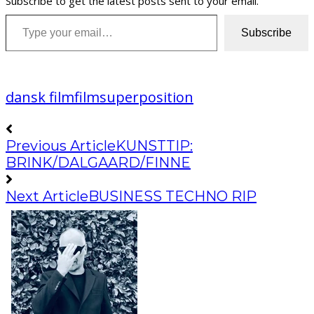
Subscribe to get the latest posts sent to your email.
Type your email…
Subscribe
dansk film
film
superposition
Previous Article
KUNSTTIP:
BRINK/DALGAARD/FINNE
Next Article
BUSINESS TECHNO RIP