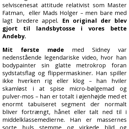
selviscenesat attitude relativist som Master
Fatman, eller Mads Holger – men bare med
lagt bredere appel.
En original der blev
gjort til landsbytosse i vores bette
Andeby.
Mit første møde
med Sidney var
nedenstående legendariske video, hvor han
bodypainter sin glatte metrokrop foran
sydstatsflag og flippermaskiner. Han spiller
ikke hverken rig eller klog – han hviler
skamløst i at spise micro-bølgemad og
pulver-mos – han er totalt i øjenhøjde med et
enormt tabuiseret segment der normalt
bliver fortrængt, hånet eller talt ned til i
middelklassemedierne. Han er massernes
sorte huls stemme og virkede blid og