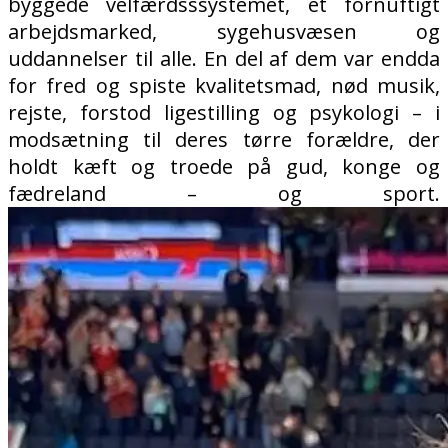
byggede velfærdsssystemet, et fornuftigt
arbejdsmarked, sygehusvæsen og
uddannelser til alle. En del af dem var endda
for fred og spiste kvalitetsmad, nød musik,
rejste, forstod ligestilling og psykologi – i
modsætning til deres tørre forældre, der
holdt kæft og troede på gud, konge og
fædreland – og sport.