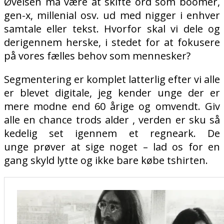
Øvelsen må være at skifte ord som boomer,
gen-x, millenial osv. ud med nigger i enhver
samtale eller tekst. Hvorfor skal vi dele og
derigennem herske, i stedet for at fokusere
på vores fælles behov som mennesker?
Segmentering er komplet latterlig efter vi alle
er blevet digitale, jeg kender unge der er
mere modne end 60 årige og omvendt. Giv
alle en chance trods alder , verden er sku så
kedelig set igennem et regneark.
De
unge prøver at sige noget – lad os for en
gang skyld lytte og ikke bare købe tshirten.