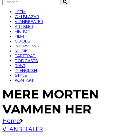
HJEM
OM BLAZAR
VI ANBEFALER
ARTIKLER
FIKTION
FILM
GUIDES
INTERVIEWS
MUSIK
PARTERAPI
PODCASTS
RANT
IN ENGLISH
STYLE
KONTAKT
MERE MORTEN
VAMMEN HER
Home
VI ANBEFALER