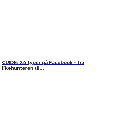
GUIDE: 24 typer på Facebook – fra
likehunteren til...