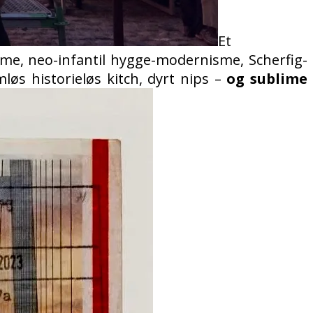
Et
sme, neo-infantil hygge-modernisme, Scherfig-
øs historieløs kitch, dyrt nips –
og sublime