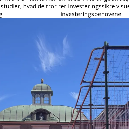
udier, hvad de tror rer investeringssikre visue
onen og investerin