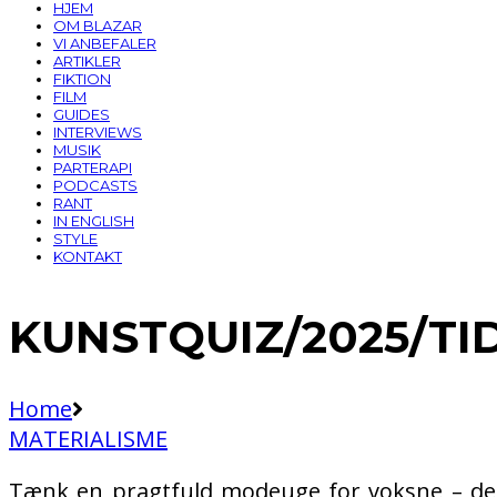
HJEM
OM BLAZAR
VI ANBEFALER
ARTIKLER
FIKTION
FILM
GUIDES
INTERVIEWS
MUSIK
PARTERAPI
PODCASTS
RANT
IN ENGLISH
STYLE
KONTAKT
KUNSTQUIZ/2025/T
Home
MATERIALISME
Tænk en pragtfuld modeuge for voksne – der h