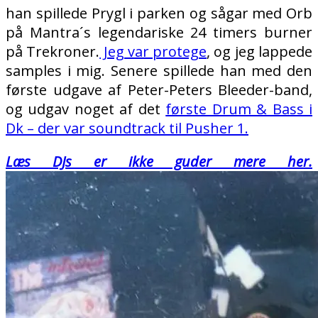
han spillede Prygl i parken og sågar med Orb
på Mantra´s legendariske 24 timers burner
på Trekroner.
Jeg var protege
, og jeg lappede
samples i mig. Senere spillede han med den
første udgave af Peter-Peters Bleeder-band,
og udgav noget af det
første Drum & Bass i
Dk – der var soundtrack til Pusher 1.
Læs DJs er ikke guder mere her.