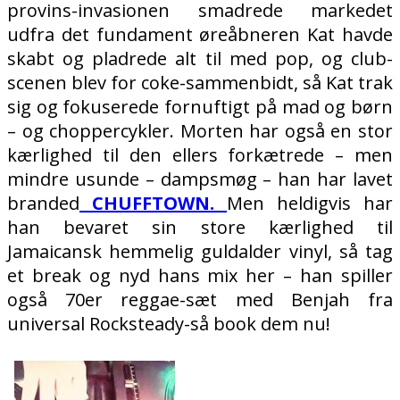
provins-invasionen smadrede markedet
udfra det fundament øreåbneren Kat havde
skabt og pladrede alt til med pop, og club-
scenen blev for coke-sammenbidt, så Kat trak
sig og fokuserede fornuftigt på mad og børn
– og choppercykler. Morten har også en stor
kærlighed til den ellers forkætrede – men
mindre usunde – dampsmøg – han har lavet
branded
CHUFFTOWN.
Men heldigvis har
han bevaret sin store kærlighed til
Jamaicansk hemmelig guldalder vinyl, så tag
et break og nyd hans mix her – han spiller
også 70er reggae-sæt med Benjah fra
universal Rocksteady-så book dem nu!