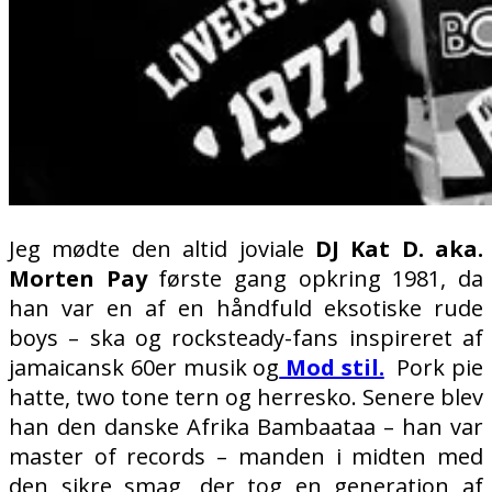
Jeg mødte den altid joviale
DJ Kat D. aka.
Morten Pay
første gang opkring 1981, da
han var en af en håndfuld eksotiske rude
boys – ska og rocksteady-fans inspireret af
jamaicansk 60er musik og
Mod stil.
Pork pie
hatte, two tone tern og herresko. Senere blev
han den danske Afrika Bambaataa – han var
master of records – manden i midten med
den sikre smag, der tog en generation af