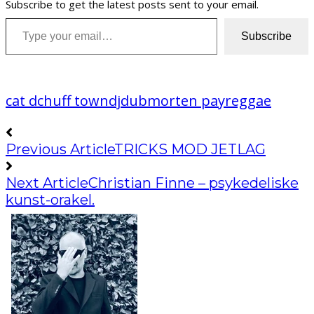
Subscribe to get the latest posts sent to your email.
Type your email…
Subscribe
cat d
chuff town
dj
dub
morten pay
reggae
Previous Article
TRICKS MOD JETLAG
Next Article
Christian Finne – psykedeliske
kunst-orakel.