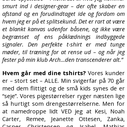
smurt ind i designer-gear – der ofte skaber en
afstand og en forudindtaget ide og fordom om
hvem jeg er på et splitsekund. Det er rart at være
et blankt kanvas udenfor båsene, og ikke være
begrænset af ens påklædnings indbyggede
signaler. Den perfekte t-shirt er med tunge
møder, til træning for at rense ud – og når jeg
fester på min klub Arch…den transcenderer alt.”
Hvem går med dine tshirts?
Vores kunder
er – stort set – ALLE. Min svigerfar på 70 går
med dem flittigt og de små kids synes de er
“seje”. Vores pigestørrelser ryger næsten lige
så hurtigt som drengestørrelserne. Men for
at namedroppe lidt VED jeg at Kesi, Noah
Carter, Remee, Jeanette Ottesen, Zanka,
Casper Christensen og Isabel, Mathias