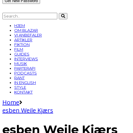
HJEM
OM BLAZAR
VI ANBEFALER
ARTIKLER
FIKTION
FILM
GUIDES
INTERVIEWS
MUSIK
PARTERAPI
PODCASTS
RANT
IN ENGLISH
STYLE
KONTAKT
Home
esben Weile Kjærs
esben Weile Kjærs