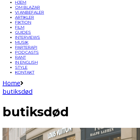
HJEM
OM BLAZAR
VI ANBEFALER
ARTIKLER
FIKTION
FILM
GUIDES
INTERVIEWS
MUSIK
PARTERAPI
PODCASTS
RANT
IN ENGLISH
STYLE
KONTAKT
Home
butiksdød
butiksdød