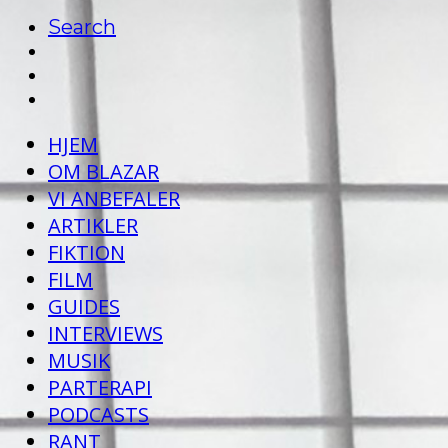
Search
HJEM
OM BLAZAR
VI ANBEFALER
ARTIKLER
FIKTION
FILM
GUIDES
INTERVIEWS
MUSIK
PARTERAPI
PODCASTS
RANT