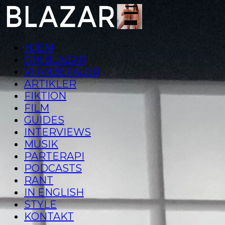
HJEM
OM BLAZAR
VI ANBEFALER
ARTIKLER
FIKTION
FILM
GUIDES
INTERVIEWS
MUSIK
PARTERAPI
PODCASTS
RANT
IN ENGLISH
STYLE
KONTAKT