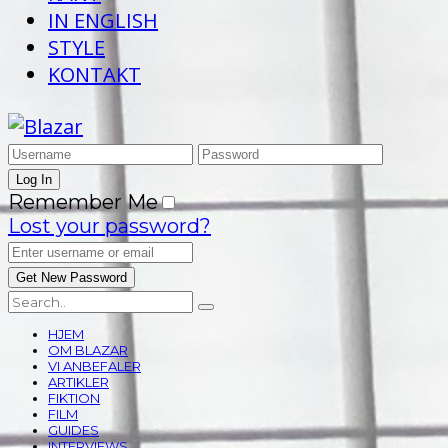
IN ENGLISH
STYLE
KONTAKT
Remember Me
Lost your password?
HJEM
OM BLAZAR
VI ANBEFALER
ARTIKLER
FIKTION
FILM
GUIDES
INTERVIEWS