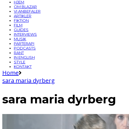
HJEM
OM BLAZAR
VI ANBEFALER
ARTIKLER
FIKTION
FILM
GUIDES
INTERVIEWS
MUSIK
PARTERAPI
PODCASTS
RANT
IN ENGLISH
STYLE
KONTAKT
Home
sara maria dyrberg
sara maria dyrberg