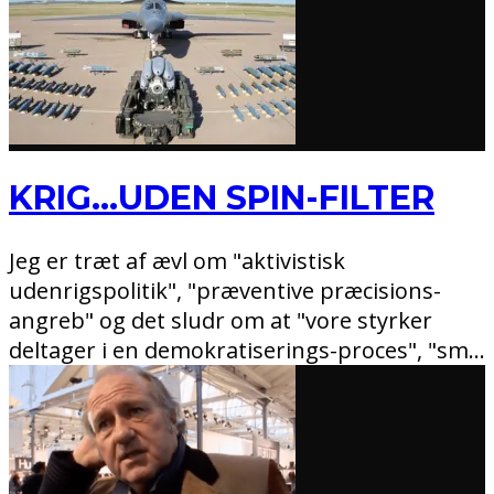
KRIG…UDEN SPIN-FILTER
Jeg er træt af ævl om "aktivistisk
udenrigspolitik", "præventive præcisions-
angreb" og det sludr om at "vore styrker
deltager i en demokratiserings-proces", "sm
...