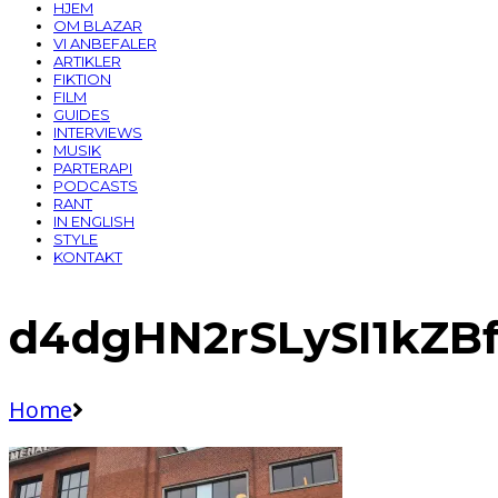
HJEM
OM BLAZAR
VI ANBEFALER
ARTIKLER
FIKTION
FILM
GUIDES
INTERVIEWS
MUSIK
PARTERAPI
PODCASTS
RANT
IN ENGLISH
STYLE
KONTAKT
d4dgHN2rSLySI1kZB
Home