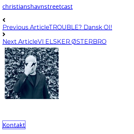
christianshavn
streetcast
Previous Article
TROUBLE? Dansk OI!
Next Article
VI ELSKER ØSTERBRO
Kontakt