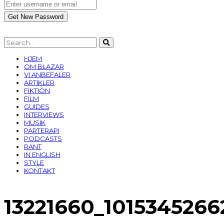
HJEM
OM BLAZAR
VI ANBEFALER
ARTIKLER
FIKTION
FILM
GUIDES
INTERVIEWS
MUSIK
PARTERAPI
PODCASTS
RANT
IN ENGLISH
STYLE
KONTAKT
13221660_1015345266