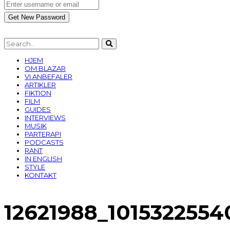
HJEM
OM BLAZAR
VI ANBEFALER
ARTIKLER
FIKTION
FILM
GUIDES
INTERVIEWS
MUSIK
PARTERAPI
PODCASTS
RANT
IN ENGLISH
STYLE
KONTAKT
12621988_101532255