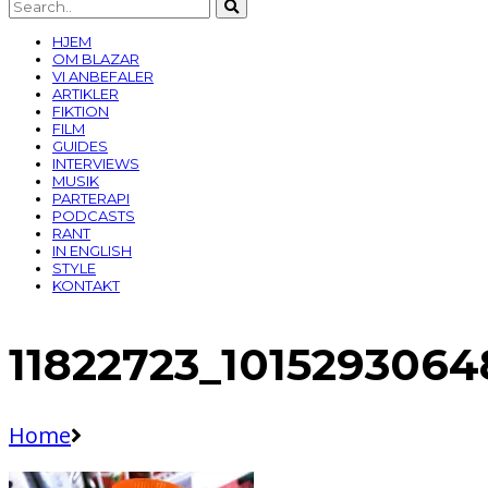
HJEM
OM BLAZAR
VI ANBEFALER
ARTIKLER
FIKTION
FILM
GUIDES
INTERVIEWS
MUSIK
PARTERAPI
PODCASTS
RANT
IN ENGLISH
STYLE
KONTAKT
11822723_101529306
Home