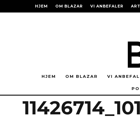
HJEM
OM BLAZAR
VI ANBEFALER
ART
INTERVIEWS
MUSIK
PARTERAPI
POD
KONTAKT
HJEM
OM BLAZAR
VI ANBEFA
PO
11426714_10