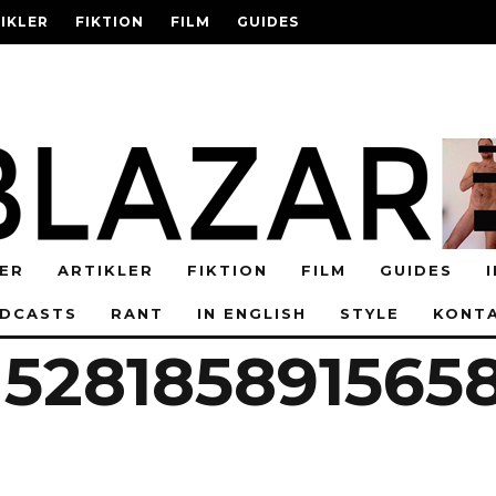
IKLER
FIKTION
FILM
GUIDES
CASTS
RANT
IN ENGLISH
STYLE
LER
ARTIKLER
FIKTION
FILM
GUIDES
DCASTS
RANT
IN ENGLISH
STYLE
KONT
1528185891565