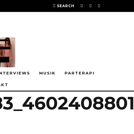
SEARCH
INTERVIEWS
MUSIK
PARTERAPI
AKT
83_4602408801