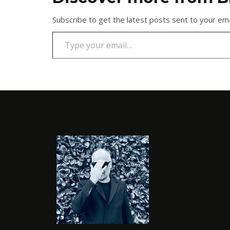
Subscribe to get the latest posts sent to your ema
Type your email…