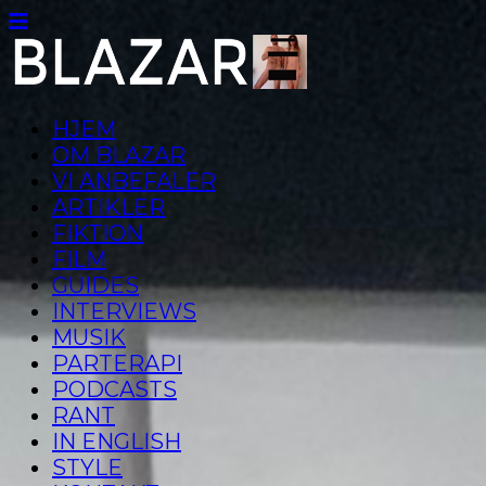
HJEM
OM BLAZAR
VI ANBEFALER
ARTIKLER
FIKTION
FILM
GUIDES
INTERVIEWS
MUSIK
PARTERAPI
PODCASTS
RANT
IN ENGLISH
STYLE