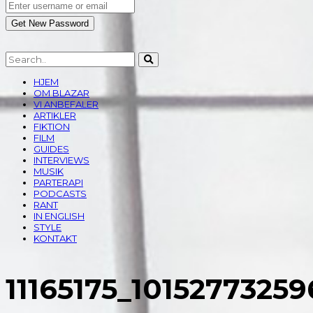
HJEM
OM BLAZAR
VI ANBEFALER
ARTIKLER
FIKTION
FILM
GUIDES
INTERVIEWS
MUSIK
PARTERAPI
PODCASTS
RANT
IN ENGLISH
STYLE
KONTAKT
11165175_1015277325