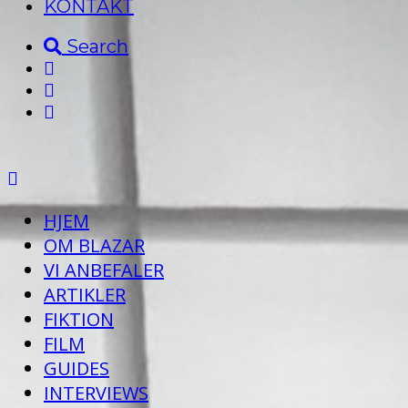
KONTAKT
Search
HJEM
OM BLAZAR
VI ANBEFALER
ARTIKLER
FIKTION
FILM
GUIDES
INTERVIEWS