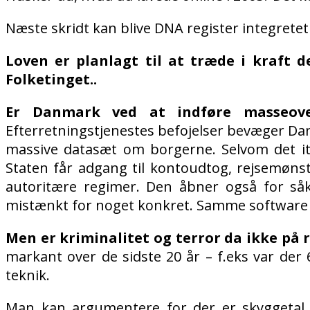
Næste skridt kan blive DNA register integretet 
Loven er planlagt til at træde i kraft de
Folketinget..
Er Danmark ved at indføre masseove
Efterretningstjenestes befojelser bevæger Da
massive datasæt om borgerne. Selvom det ita
Staten får adgang til kontoudtog, rejsemønstre
autoritære regimer. Den åbner også for såka
mistænkt for noget konkret. Samme software
Men er kriminalitet og terror da ikke på 
markant over de sidste 20 år – f.eks var der
teknik.
Man kan argumentere for der er skyggetal, d