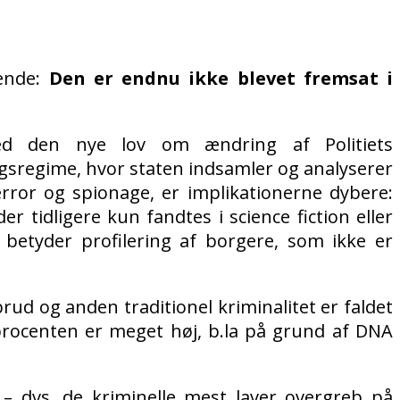
ende:
Den er endnu ikke blevet fremsat i
 den nye lov om ændring af Politiets
gsregime, hvor staten indsamler og analyserer
rror og spionage, er implikationerne dybere:
r tidligere kun fandtes i science fiction eller
 betyder profilering af borgere, som ikke er
brud og anden traditionel kriminalitet er faldet
sprocenten er meget høj, b.la på grund af DNA
 – dvs. de kriminelle mest laver overgreb på