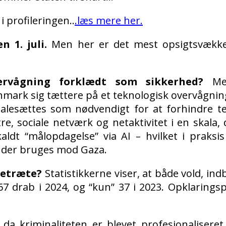
i profileringen..
.læs mere her.
n 1. juli.
Men her er det mest opsigtsvækk
rvågning forklædt som sikkerhed?
Med
nmark sig tættere på et teknologisk overvågnin
lesættes som nødvendigt for at forhindre te
, sociale netværk og netaktivitet i en skala, de
ldt “målopdagelse” via AI – hvilket i praksis
 der bruges mod Gaza.
retræte?
Statistikkerne viser, at både vold, ind
 67 drab i 2024, og “kun” 37 i 2023. Opklaring
a kriminaliteten er blevet profesionaliseret