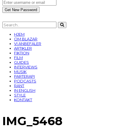
HJEM
OM BLAZAR
VI ANBEFALER
ARTIKLER
FIKTION
FILM
GUIDES
INTERVIEWS
MUSIK
PARTERAPI
PODCASTS
RANT
IN ENGLISH
STYLE
KONTAKT
IMG_5468