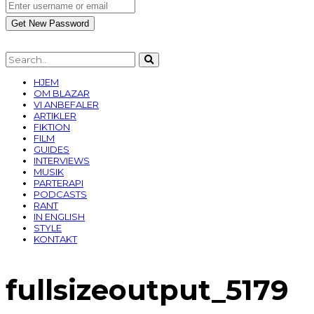
HJEM
OM BLAZAR
VI ANBEFALER
ARTIKLER
FIKTION
FILM
GUIDES
INTERVIEWS
MUSIK
PARTERAPI
PODCASTS
RANT
IN ENGLISH
STYLE
KONTAKT
fullsizeoutput_5179