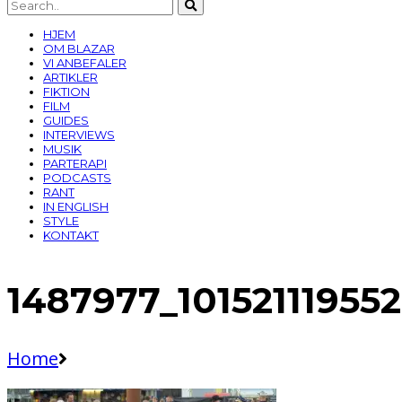
HJEM
OM BLAZAR
VI ANBEFALER
ARTIKLER
FIKTION
FILM
GUIDES
INTERVIEWS
MUSIK
PARTERAPI
PODCASTS
RANT
IN ENGLISH
STYLE
KONTAKT
1487977_10152111955
Home