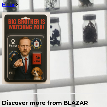
Home
Discover more from BLAZAR