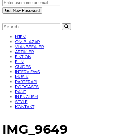
HJEM
OM BLAZAR
VI ANBEFALER
ARTIKLER
FIKTION
FILM
GUIDES
INTERVIEWS
MUSIK
PARTERAPI
PODCASTS
RANT
IN ENGLISH
STYLE
KONTAKT
IMG_9649